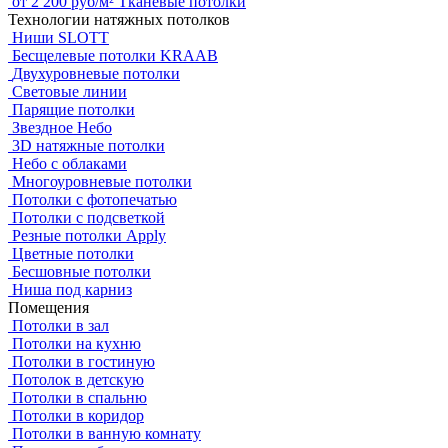
от
2 200
руб/м²
Тканевые потолки
Технологии натяжных потолков
Ниши SLOTT
Бесщелевые потолки KRAAB
Двухуровневые потолки
Световые линии
Парящие потолки
Звездное Небо
3D натяжные потолки
Небо с облаками
Многоуровневые потолки
Потолки с фотопечатью
Потолки с подсветкой
Резные потолки Apply
Цветные потолки
Бесшовные потолки
Ниша под карниз
Помещения
Потолки в зал
Потолки на кухню
Потолки в гостиную
Потолок в детскую
Потолки в спальню
Потолки в коридор
Потолки в ванную комнату