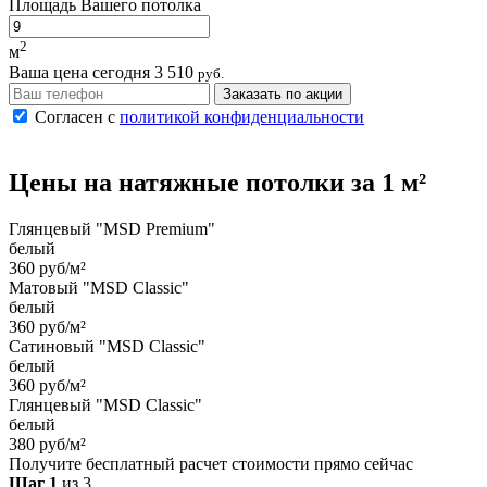
Площадь Вашего потолка
2
м
Ваша цена сегодня
3 510
руб.
Заказать по акции
Согласен с
политикой конфиденциальности
Цены на
натяжные потолки
за 1 м²
Глянцевый "MSD Premium"
белый
360 руб/м²
Матовый "MSD Classic"
белый
360 руб/м²
Сатиновый "MSD Classic"
белый
360 руб/м²
Глянцевый "MSD Classic"
белый
380 руб/м²
Получите бесплатный расчет стоимости прямо сейчас
Шаг 1
из 3